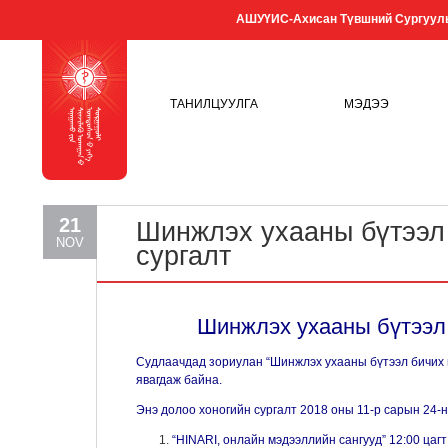
АШУҮИС-Ахисан Түвшний Сургуул
ТАНИЛЦУУЛГА
МЭДЭЭ
21
Шинжлэх ухааны бүтээл 
NOV
сургалт
Шинжлэх ухааны бүтээл 
Судлаачдад зориулан “Шинжлэх ухааны бүтээл бичих п
явагдаж байна.
Энэ долоо хоногийн сургалт 2018 оны 11-р сарын 24-
“HINARI, онлайн мэдээллийн сангууд” 12:00 цагт