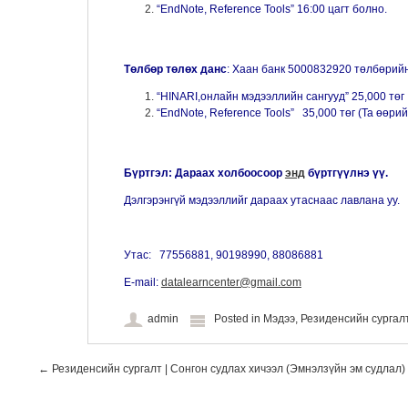
“EndNote, Reference Tools” 16:00 цагт болно.
Төлбөр төлөх данс
: Хаан банк 5000832920 төлбөрийн
“HINARI,онлайн мэдээллийн сангууд” 25,000 төг
“EndNote, Reference Tools” 35,000 төг (Та өөри
Бүртгэл: Дараах холбоосоор
энд
бүртгүүлнэ үү.
Дэлгэрэнгүй мэдээллийг дараах утаснаас лавлана уу.
Утас: 77556881, 90198990, 88086881
Е-mail:
datalearncenter@gmail.com
admin
Posted in
Мэдээ
,
Резиденсийн сурга
Post navigation
←
Резиденсийн сургалт | Сонгон судлах хичээл (Эмнэлзүйн эм судлал)