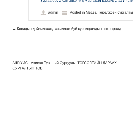
Зургаа оруулсан элсэгчид Мэргэжил Дээшлүүлэх Инсти
admin
Posted in
Мэдээ
,
Төрөлжсөн сургалт
Post navigation
←
Ковидын дайчилгаанд ажиллаж буй суралцагчдын анхааралд
АШУҮИС - Ахисан Түвшний Сургууль | ТӨГСӨЛТИЙН ДАРААХ
СУРГАЛТЫН ТӨВ