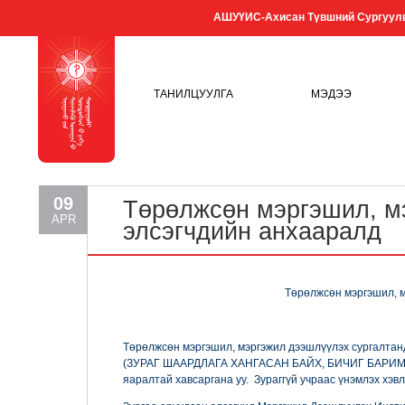
АШУҮИС-Ахисан Түвшний Сургуул
ТАНИЛЦУУЛГА
МЭДЭЭ
09
Төрөлжсөн мэргэшил, м
APR
элсэгчдийн анхааралд
Төрөлжсөн мэргэшил, м
Төрөлжсөн мэргэшил, мэргэжил дээшлүүлэх сургалтанд 
(ЗУРАГ ШААРДЛАГА ХАНГАСАН БАЙХ, БИЧИГ БАРИМТ
яаралтай хавсаргана уу. Зураггүй учраас үнэмлэх хэв