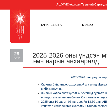
АШУҮИС-Ахисан Түвшний Сургуул
ТАНИЛЦУУЛГА
МЭДЭЭ
29
2025-2026 оны үндсэн м
SEP
эмч нарын анхааралд
2025-2026 оны үндсэн мэр
Оюутны байранд орох хүсэлтэй элсэгчид Мэргэж
шийдвэрлүүлнэ.
Жилийн чөлөө авах хүсэлтэй элсэгчид сургалт
өргөдөл өгч чөлөө авч болно. Сургалтын хугаца
2025 оны 10 сарын 08-ны өдрийн 13:30 цагт А
удиртгал хичээлд ирж сургалтын талаар дэлгэрэ