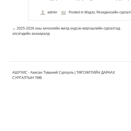
admin
Posted in
Мэдээ
,
Резиденсийн сурга
Post navigation
←
2025-2026 оны хичээлийн жилд үндсэн мэргэшлийн сургалтад
элсэгчдийн анхааралд
АШУҮИС - Ахисан Түвшний Сургууль | ТӨГСӨЛТИЙН ДАРААХ
СУРГАЛТЫН ТӨВ