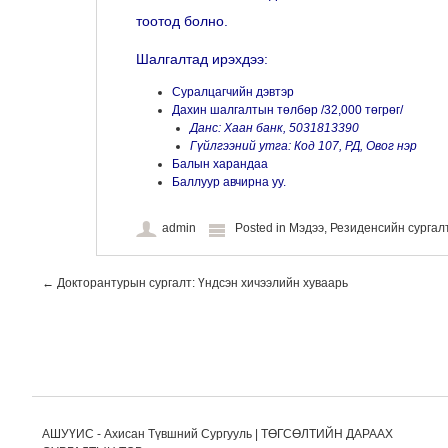
тоотод болно.
Шалгалтад ирэхдээ:
Суралцагчийн дэвтэр
Дахин шалгалтын төлбөр /32,000 төгрөг/
Данс: Хаан банк, 5031813390
Гүйлгээний утга: Код 107, РД, Овог нэр
Балын харандаа
Баллуур авчирна уу.
admin
Posted in
Мэдээ
,
Резиденсийн сурга
Post navigation
←
Докторантурын сургалт: Үндсэн хичээлийн хуваарь
АШУҮИС - Ахисан Түвшний Сургууль | ТӨГСӨЛТИЙН ДАРААХ