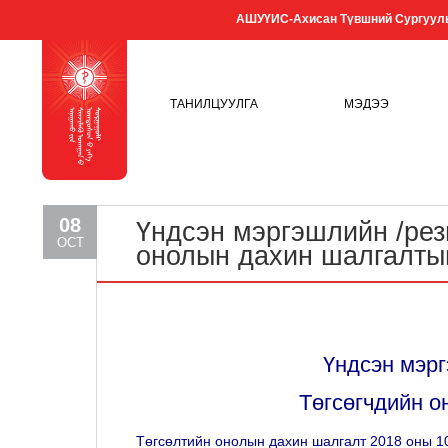
АШУҮИС-Ахисан Түвшний Сургуул
ТАНИЛЦУУЛГА
МЭДЭЭ
08
Үндсэн мэргэшлийн /рез
OCT
онолын дахин шалгалты
Үндсэн мэрг
Төгсөгчдийн о
Төгсөлтийн онолын дахин шалгалт 2018 оны 1