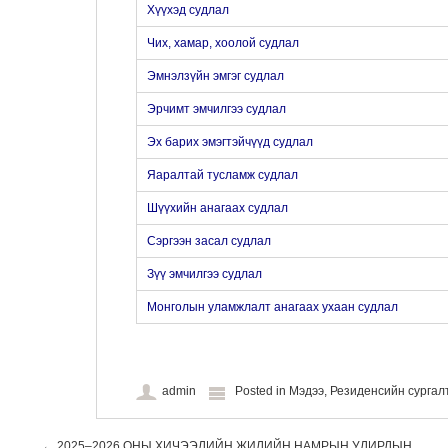
Хүүхэд судлал
Чих, хамар, хоолой судлал
Эмнэлзүйн эмгэг судлал
Эрчимт эмчилгээ судлал
Эх барих эмэгтэйчүүд судлал
Яаралтай тусламж судлал
Шүүхийн анагаах судлал
Сэргээн засал судлал
Зүү эмчилгээ судлал
Монголын уламжлалт анагаах ухаан судлал
admin
Posted in
Мэдээ
,
Резиденсийн сурга
←
2025–2026 ОНЫ ХИЧЭЭЛИЙН ЖИЛИЙН НАМРЫН УЛИРЛЫН