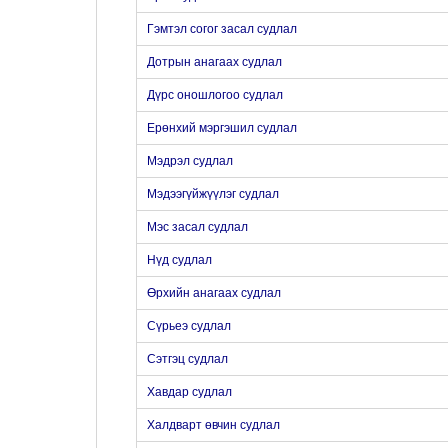
Гэмтэл согог засал судлал
Дотрын анагаах судлал
Дүрс оношлогоо судлал
Ерөнхий мэргэшил судлал
Мэдрэл судлал
Мэдээгүйжүүлэг судлал
Мэс засал судлал
Нүд судлал
Өрхийн анагаах судлал
Сүрьеэ судлал
Сэтгэц судлал
Хавдар судлал
Халдварт өвчин судлал