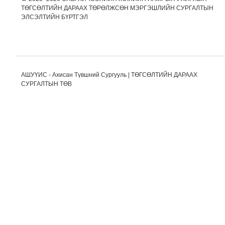
Post navigation
ТӨГСӨЛТИЙН ДАРААХ ТӨРӨЛЖСӨН МЭРГЭШЛИЙН СУРГАЛТЫН
ЭЛСЭЛТИЙН БҮРТГЭЛ
АШУҮИС - Ахисан Түвшний Сургууль | ТӨГСӨЛТИЙН ДАРААХ
СУРГАЛТЫН ТӨВ