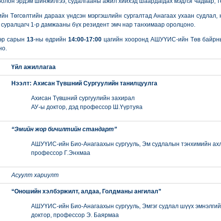
болон эрдэм шинжилгээ, судалгааны ажил хийхэд шаардагдах мэдлэг чадвар, 
 Төгсөлтийн дараах үндсэн мэргэшлийн сургалтад Анагаах ухаан судлал, 
 суралцагч 1-р дамжааны бүх резидент эмч нар танхимаар оролцоно.
эр сарын
13
-ны өдрийн
14:00-17:00
цагийн хооронд АШУҮИС-ийн Төв байр
но.
Үйл ажиллагаа
Нээлт: Ахисан Түвшний Сургуулийн танилцуулга
Ахисан Түвшний сургуулийн захирал
АУ-ы доктор, дэд профессор Ш.Үүртуяа
“Эмийн жор бичилтийн стандарт”
АШУҮИС-ийн Био-Анагаахын сургууль, Эм судлалын тэнхимийн ахл
профессор Г.Энхмаа
Асуулт хариулт
“Оношийн хэлбэржилт, алдаа, Голдманы ангилал”
АШУҮИС-ийн Био-Анагаахын сургууль, Эмгэг судлал шүүх эмнэлги
доктор, профессор Э. Баярмаа