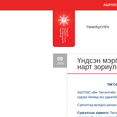
АШУҮИС-
ТАНИЛЦУУЛГА
09
Үндсэн мэр
JAN
нарт зориул
ТӨГС
АШУҮИС-ийн Төгсөлтийн д
судлах бөгөөд энэ удааги
Сургалтад ирэхдээ цагаан 
Сургалтын зорилго:
Төгс