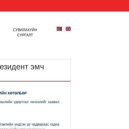
СУВИЛАХУЙН
СУРГАЛТ
езидент эмч
ИЙН ХӨТӨЛБӨР
эшлийн удиртгал хичээлийг заавал
гэжлийн үндсэн ур чадвараас гадна