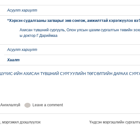
Асуулт хариулт
“Хэрхэн судалгааны загварыг зөв сонгож, амжилттай хэрэгжүүлэх вэ
Ахисан түвшний сургууль, Олон улсын цахим сургалтын төвийн зо
ы доктор Г.Дариймаа
Асуулт хариулт
Хаалт
ШУҮИС-ИЙН АХИСАН ТҮВШНИЙ СУРГУУЛИЙН ТӨГСӨЛТИЙН ДАРААХ СУРГ
n
Ангилалгүй
Leave a comment
, мэргэжил дээшлүүлэх
Үндсэн мэргэшлийн сургалт