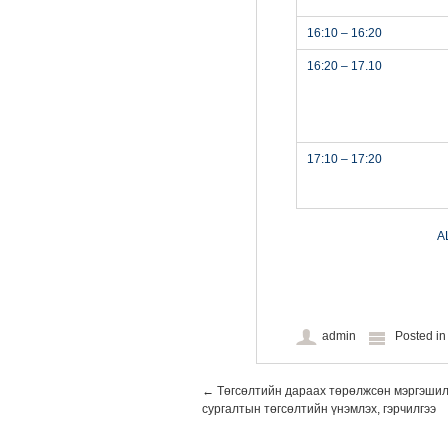
16:10 – 16:20
16:20 – 17.10
17:10 – 17:20
А
admin
Posted i
Post navigation
←
Төгсөлтийн дараах төрөлжсөн мэргэшил
сургалтын төгсөлтийн үнэмлэх, гэрчилгээ