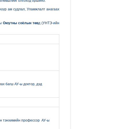
төлөвшлийг олгоход оршино.
нүүр ам судлал, Уламжлалт анагаах
ны
Оюутны соёлын төв
д (УНТЭ-ийн
ах багш АУ-ы доктор, дэд
йн тэнхимийн профессор АУ-ы