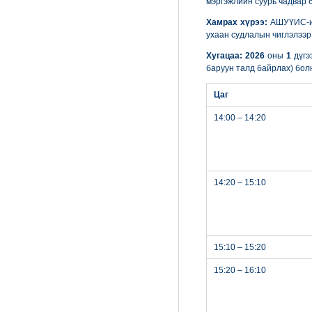
мэргэжлийн суурь чадвар 
Хамрах хүрээ:
АШУҮИС-ийн
ухаан судлалын чиглэлээр
Хугацаа: 2026
оны
1
дүгэ
баруун талд байрлах) бол
Цаг
14:00 – 14:20
14:20 – 15:10
15:10 – 15:20
15:20 – 16:10