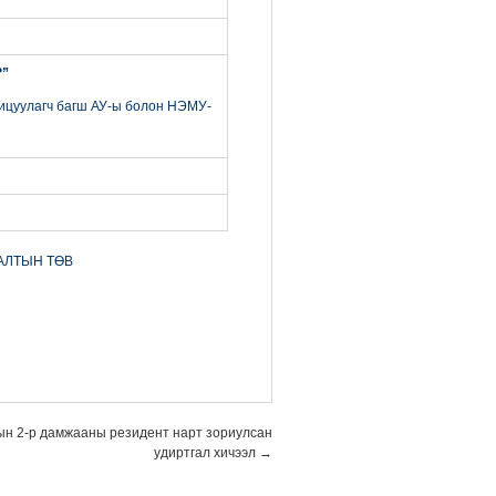
?”
хицуулагч багш АУ-ы болон НЭМУ-
АЛТЫН ТӨВ
ын 2-р дамжааны резидент нарт зориулсан
удиртгал хичээл
→