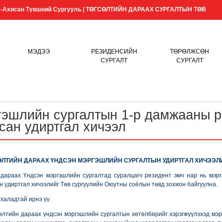
Ахисан Түвшний Сургууль | ТӨГСӨЛТИЙН ДАРААХ СУРГАЛТЫН ТӨВ
МЭДЭЭ
РЕЗИДЕНСИЙН
ТӨРӨЛЖСӨН
СУРГАЛТ
СУРГАЛТ
гэшлийн сургалтын 1-р дамжааны р
сан удиртгал хичээл
ӨЛТИЙН ДАРААХ ҮНДСЭН МЭРГЭШЛИЙН СУРГАЛТЫН УДИРТГАЛ ХИЧЭЭЛ
араах Үндсэн мэргэшлийн сургалтад суралцагч резидент эмч нар нь мэрг
йн удиртгал хичээлийг Төв сургуулийн Оюутны соёлын төвд зохион байгуулна.
халадтай ирнэ үү.
өлтийн дараах үндсэн мэргэшлийн сургалтын хөтөлбөрийг хэрэгжүүлэхэд мэр