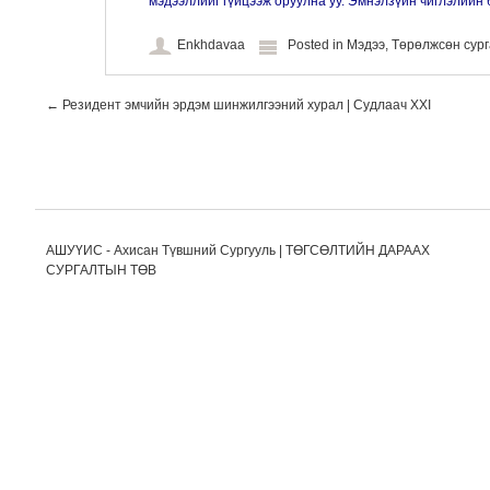
мэдээллийг гүйцээж оруулна уу. Эмнэлзүйн чиглэлийн 
Enkhdavaa
Posted in
Мэдээ
,
Төрөлжсөн сур
Post navigation
←
Резидент эмчийн эрдэм шинжилгээний хурал | Судлаач XXI
АШУҮИС - Ахисан Түвшний Сургууль | ТӨГСӨЛТИЙН ДАРААХ
СУРГАЛТЫН ТӨВ