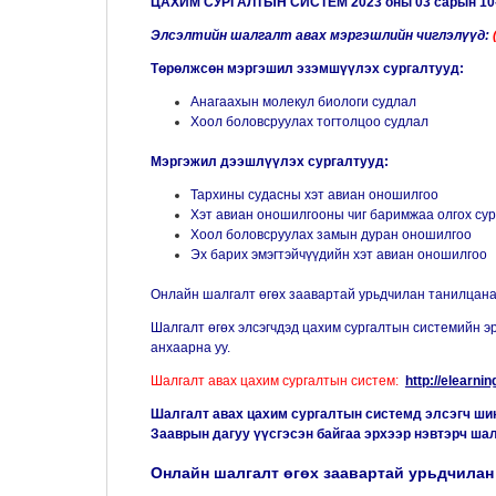
ЦАХИМ СУРГАЛТЫН СИСТЕМ 2023 оны 03 сарын 10-н
Элсэлтийн шалгалт авах мэргэшлийн чиглэлүүд:
Төрөлжсөн мэргэшил эзэмшүүлэх сургалтууд:
Анагаахын молекул биологи судлал
Хоол боловсруулах тогтолцоо судлал
Мэргэжил дээшлүүлэх сургалтууд:
Тархины судасны хэт авиан оношилгоо
Хэт авиан оношилгооны чиг баримжаа олгох сур
Хоол боловсруулах замын дуран оношилгоо
Эх барих эмэгтэйчүүдийн хэт авиан оношилгоо
Онлайн шалгалт өгөх заавартай урьдчилан танилцана 
Шалгалт өгөх элсэгчдэд цахим сургалтын системийн эр
анхаарна уу.
Шалгалт авах цахим сургалтын систем:
http://elearn
Шалгалт авах цахим сургалтын системд элсэгч шинэ
Зааврын дагуу үүсгэсэн байгаа эрхээр нэвтэрч шал
Онлайн шалгалт өгөх заавартай урьдчилан 