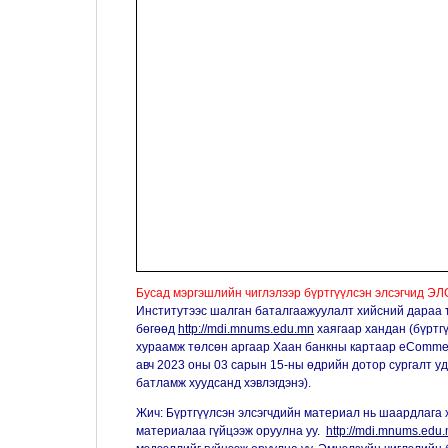
Бусад мэргэшлийн чиглэлээр бүртгүүлсэн элсэгчи
Институтээс шалган баталгаажуулалт хийсний дараа
бөгөөд
http://mdi.mnums.edu.mn
хаягаар хандан (бүртгү
хураамж төлсөн аргаар Хаан банкны картаар eCommer
авч 2023 оны 03 сарын 15-ны өдрийн дотор сургалт уд
батламж хуудсанд хэвлэгдэнэ).
Жич: Бүртгүүлсэн элсэгчдийн материал нь шаардлага ха
материалаа гүйцээж оруулна уу.
http://mdi.mnums.edu