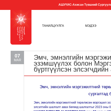
АШУҮИС-Ахисан Түвшний Сургуул
ТАНИЛЦУУЛГА
МЭДЭЭ
07
Эмч, эмнэлгийн мэргэж
MAR
эзэмшүүлэх болон Мэрг
бүртгүүлсэн элсэгчдийн
Эмч, эмнэлгийн мэргэжилтний төр
сургалтад 
Эмч, эмнэлгийн мэргэжилтний төрөлжсөн мэргэшил эз
элсэлтийн шалгалт авах бөгөөд шалгалтыг 2023 оны 03