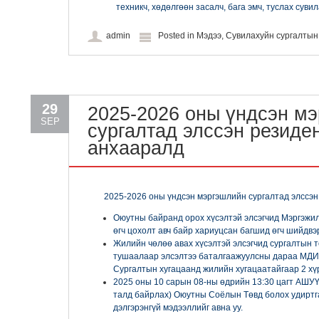
техникч, хөдөлгөөн засалч, бага эмч, туслах суви
admin
Posted in
Мэдээ
,
Сувилахуйн сургалты
29
2025-2026 оны үндсэн м
SEP
сургалтад элссэн резиде
анхааралд
2025-2026 оны үндсэн мэргэшлийн сургалтад элссэ
Оюутны байранд орох хүсэлтэй элсэгчид Мэргэжи
өгч цохолт авч байр хариуцсан багшид өгч шийдвэ
Жилийн чөлөө авах хүсэлтэй элсэгчид сургалтын 
тушаалаар элсэлтээ баталгаажуулсны дараа МДИ-д
Сургалтын хугацаанд жилийн хугацаатайгаар 2 хүр
2025 оны 10 сарын 08-ны өдрийн 13:30 цагт АШУ
талд байрлах) Оюутны Соёлын Төвд болох удиртг
дэлгэрэнгүй мэдээллийг авна уу.