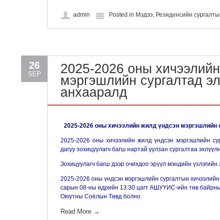
admin
Posted in
Мэдээ
,
Резиденсийн сургалт
26
2025-2026 оны хичээлийн
SEP
мэргэшлийн сургалтад э
анхааралд
2025-2026 оны хичээлийн жилд үндсэн мэргэшлийн 
2025-2026 оны хичээлийн жилд үндсэн мэргэшлийн сур
дагуу зохицуулагч багш нартай уулзан сургалтаа эхлүүлн
Зохицуулагч багш дээр очихдоо эрүүл мэндийн үзлэгийн х
2025-2026 оны үндсэн мэргэшлийн сургалтын хичээлийн
сарын 08-ны өдрийн 13:30 цагт АШУҮИС-ийн төв байрны
Оюутны Соёлын Төвд болно.
Read More
→