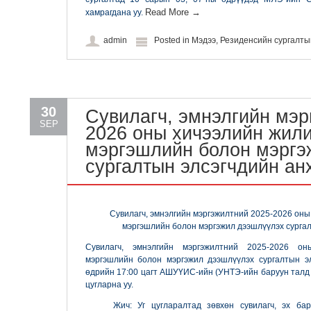
Read More
→
хамрагдана уу.
admin
Posted in
Мэдээ
,
Резиденсийн сургалт
30
Сувилагч, эмнэлгийн мэр
SEP
2026 оны хичээлийн жил
мэргэшлийн болон мэргэ
сургалтын элсэгчдийн ан
Сувилагч, эмнэлгийн мэргэжилтний 2025-2026 он
мэргэшлийн болон мэргэжил дээшлүүлэх сурга
Сувилагч, эмнэлгийн мэргэжилтний 2025-2026 о
мэргэшлийн болон мэргэжил дээшлүүлэх сургалтын э
өдрийн 17:00 цагт АШУҮИС-ийн (УНТЭ-ийн баруун талд 
цугларна уу.
Жич: Уг цугларалтад зөвхөн сувилагч, эх ба