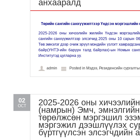
анхааралд
Төрийн сангийн санхүүжилтээр Үндсэн мэргэшлийн 
2025-2026 оны хичээлийн жилийн Үндсэн мэргэшлийн
сангийн санхүүжилтээр элсэгчид 2025 оны 10 сарын 0
Төв эмнэлэг дээр очиж эрүүл мэндийн үзлэгт хамрагдса
байр(УНТЭ-ийн баруун талд байрлах)-ын Номын санг
Институтэд цугларна уу.
admin
Posted in
Мэдээ
,
Резиденсийн сургалт
02
2025-2026 оны хичээлий
OCT
(намрын) Эмч, эмнэлгий
төрөлжсөн мэргэшил эзэ
мэргэжил дээшлүүлэх су
бүртгүүлсэн элсэгчдийн 