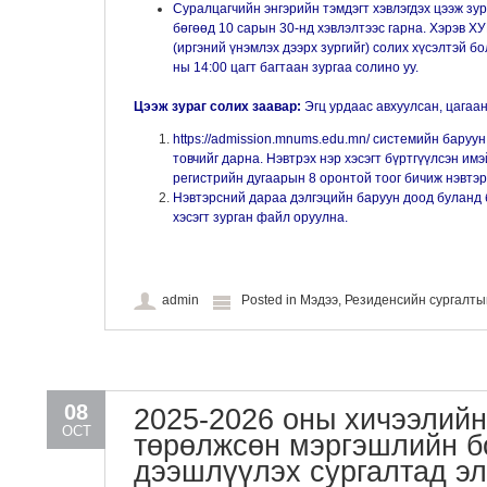
Суралцагчийн энгэрийн тэмдэгт хэвлэгдэх цээж зу
бөгөөд 10 сарын 30-нд хэвлэлтээс гарна. Хэрэв ХУ
(иргэний үнэмлэх дээрх зургийг) солих хүсэлтэй б
ны 14:00 цагт багтаан зургаа солино уу.
Цээж зураг солих заавар:
Эгц урдаас авхуулсан, цагаан
https://admission.mnums.edu.mn/ системийн баруу
товчийг дарна. Нэвтрэх нэр хэсэгт бүртгүүлсэн имэй
регистрийн дугаарын 8 оронтой тоог бичиж нэвтэр
Нэвтэрсний дараа дэлгэцийн баруун доод булан
хэсэгт зурган файл оруулна.
admin
Posted in
Мэдээ
,
Резиденсийн сургалт
08
2025-2026 оны хичээлий
OCT
төрөлжсөн мэргэшлийн б
дээшлүүлэх сургалтад эл