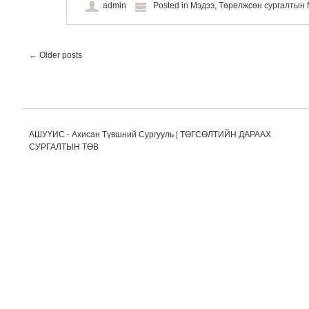
admin
Posted in
Мэдээ
,
Төрөлжсөн сургалты
Post navigation
←
Older posts
АШУҮИС - Ахисан Түвшний Сургууль | ТӨГСӨЛТИЙН ДАРААХ
СУРГАЛТЫН ТӨВ