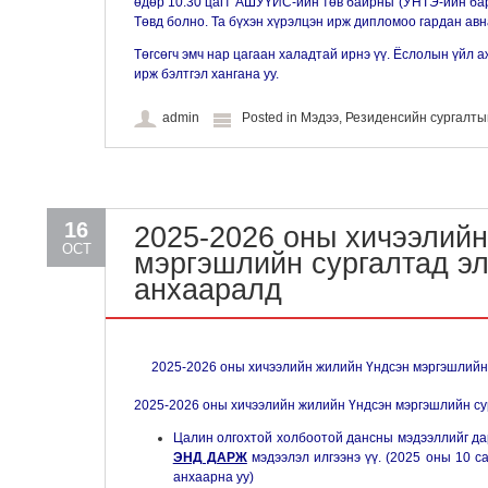
өдөр 10:30 цагт АШУҮИС-ийн төв байрны (УНТЭ-ийн ба
Төвд болно. Та бүхэн хүрэлцэн ирж дипломоо гардан авн
Төгсөгч эмч нар цагаан халадтай ирнэ үү. Ёслолын үйл 
ирж бэлтгэл хангана уу.
admin
Posted in
Мэдээ
,
Резиденсийн сургалт
16
2025-2026 оны хичээлий
OCT
мэргэшлийн сургалтад э
анхааралд
2025-2026 оны хичээлийн жилийн Үндсэн мэргэшлийн
2025-2026 оны хичээлийн жилийн Үндсэн мэргэшлийн су
Цалин олгохтой холбоотой дансны мэдээллийг дар
ЭНД ДАРЖ
мэдээлэл илгээнэ үү. (2025 оны 10 с
анхаарна уу)