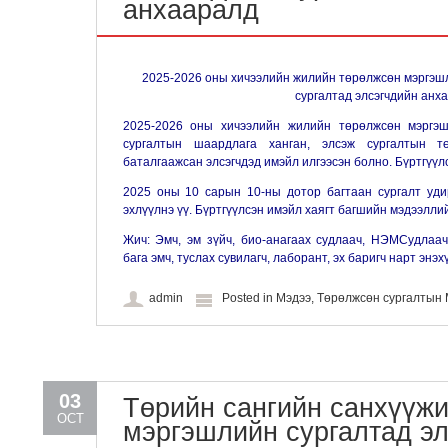
анхааралд
2025-2026 оны хичээлийн жилийн төрөлжсөн мэргэш
сургалтад элсэгчдийн анх
2025-2026 оны хичээлийн жилийн төрөлжсөн мэргэш
сургалтын шаардлага ханган, элсэж сургалтын т
баталгаажсан элсэгчдэд имэйл илгээсэн болно. Бүртгүүл
2025 оны 10 сарын 10-ны дотор багтаан сургалт уди
эхлүүлнэ үү. Бүртгүүлсэн имэйл хаягт багшийн мэдээллий
Жич: Эмч, эм зүйч, био-анагаах судлаач, НЭМСудлаач
бага эмч, туслах сувилагч, лаборант, эх баригч нарт энэ
admin
Posted in
Мэдээ
,
Төрөлжсөн сургалты
03
Төрийн сангийн санхүүжи
OCT
мэргэшлийн сургалтад э