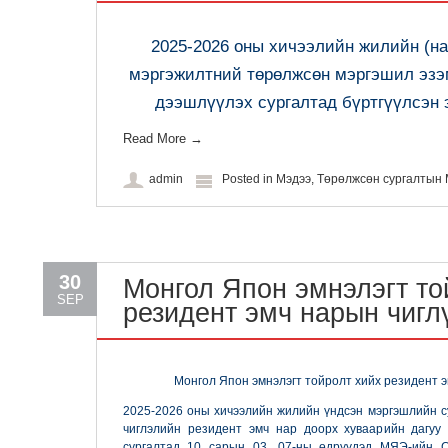
2025-2026 оны хичээлийн жилийн (н
мэргэжилтний төрөлжсөн мэргэшил эз
дээшлүүлэх сургалтад бүртгүүлсэн 
Read More
→
admin
Posted in
Мэдээ
,
Төрөлжсөн сургалты
30
Монгол Япон эмнэлэгт то
SEP
резидент эмч нарын чигл
Монгол Япон эмнэлэгт тойролт хийх резидент э
2025-2026 оны хичээлийн жилийн үндсэн мэргэшлийн с
чиглэлийн резидент эмч нар доорх хуваарийн дагуу
сургалтад 10 сарын 03, 07-ны өдрүүдэд МЯЭ-ийн