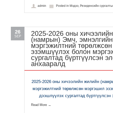
admin
Posted in
Мэдээ
,
Резиденсийн сургалт
26
2025-2026 оны хичээлий
SEP
(намрын) Эмч, эмнэлгийн
мэргэжилтний төрөлжсөн
эзэмшүүлэх болон мэргэ
сургалтад бүртгүүлсэн э
анхааралд
2025-2026 оны хичээлийн жилийн (намр
мэргэжилтний төрөлжсөн мэргэшил эз
дээшлүүлэх сургалтад бүртгүүлсэн 
Read More
→