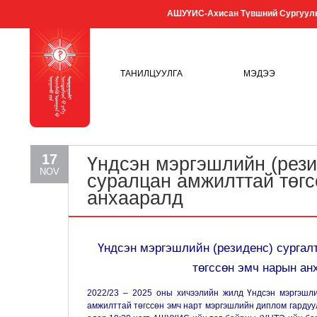
АШУҮИС-Ахисан Түвшний Сургуул
ТАНИЛЦУУЛГА
МЭДЭЭ
17
Үндсэн мэргэшлийн (рези
NOV
суралцан амжилттай төгс
анхааралд
Үндсэн мэргэшлийн (резиденс) сургал
төгссөн эмч нарын ан
2022/23 – 2025 оны хичээлийн жилд Үндсэн мэргэшли
амжилттай төгссөн эмч нарт мэргэшлийн диплом гардуу