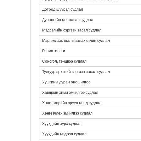
Дотоод шүүрэл судлал
Дурангийн мэс засал судлал
Мэдрэлийн сэргээн засал судлал
Мэргэжлээс шалтгаалах өвчин судлал
Ревматологи
Сонсгол, тэнцвэр судлал
Тулгуур эрхтний сэргээн засал судлал
Уушгины дуран оношилгоо
Хавдрын хими эмчилгээ судлал
Хөдөлмөрийн эрүүл мэнд судлал
Хөнгөвчлөх эмчилгээ судлал
Хүүхдийн зүрх судлал
Хүүхдийн мэдрэл судлал