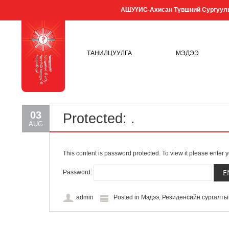
АШУҮИС-Ахисан Түвшний Сургуул
ТАНИЛЦУУЛГА
МЭДЭЭ
03
Protected: .
AUG
This content is password protected. To view it please enter
Password:
admin
Posted in
Мэдээ
,
Резиденсийн сургалт