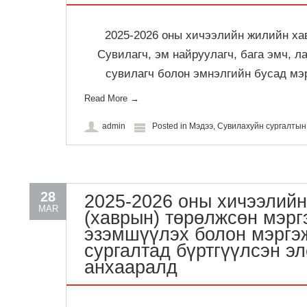
2025-2026 оны хичээлийн жилийн ха
Сувилагч, эм найруулагч, бага эмч, ла
сувилагч болон эмнэлгийн бусад мэ
Read More
→
admin
Posted in
Мэдээ
,
Сувилахуйн сургалты
28
2025-2026 оны хичээлий
MAR
(хаврын) төрөлжсөн мэр
эзэмшүүлэх болон мэргэ
сургалтад бүртгүүлсэн э
анхааралд