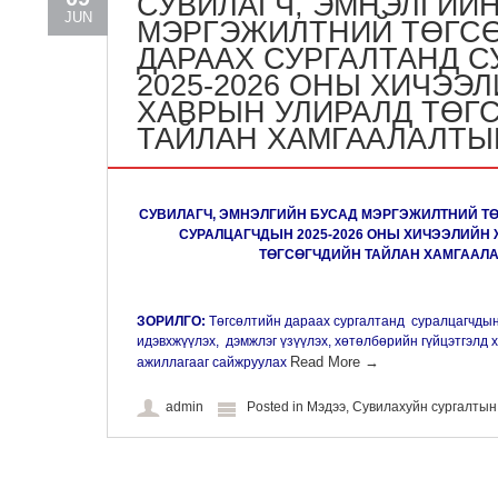
СУВИЛАГЧ, ЭМНЭЛГИЙН
JUN
МЭРГЭЖИЛТНИЙ ТӨГС
ДАРААХ СУРГАЛТАНД 
2025-2026 ОНЫ ХИЧЭЭ
ХАВРЫН УЛИРАЛД ТӨГ
ТАЙЛАН ХАМГААЛАЛТЫ
СУВИЛАГЧ, ЭМНЭЛГИЙН БУСАД МЭРГЭЖИЛТНИЙ Т
СУРАЛЦАГЧДЫН 2025-2026 ОНЫ ХИЧЭЭЛИЙН
ТӨГСӨГЧДИЙН ТАЙЛАН ХАМГААЛ
ЗОРИЛГО:
Төгсөлтийн дараах сургалтанд суралцагчдын 
идэвхжүүлэх, дэмжлэг үзүүлэх, хөтөлбөрийн гүйцэтгэлд х
Read More
→
ажиллагааг сайжруулах
admin
Posted in
Мэдээ
,
Сувилахуйн сургалты