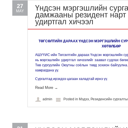
27
Үндсэн мэргэшлийн сурга
MAY
дамжааны резидент нарт
удиртгал хичээл
ТӨГСӨЛТИЙН ДАРААХ ҮНДСЭН МЭРГЭШЛИЙН СУР
ХӨТӨЛБӨР
АШУҮИС-ийн Төгсөлтийн дараах Үндсэн мэргэшлийн сур
нь мэргэшлийн удиртгал хичээлийг заавал судлах бөгө
Төв сургуулийн Оюутны соёлын төвд зохион байгуулна.
хамрагдана уу.
Сургалтад ирэхдээ цагаан халадтай ирнэ үү.
Read More
→
admin
Posted in
Мэдээ
,
Резиденсийн сургалт