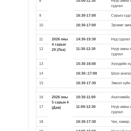
8
10:00-11:30
Нүүр амны 
судлал
9
16:30-17:00
Сүрьеэ суд
10
16:30-17:00
Эрчимт эмч
11
2026 оны
14:30-15:30
Нүд судлал
4 сарын
12
11:30-12:30
Нүүр амны 
29 (Лха)
судлал
13
15:30-16:00
Хүүхдийн н
14
16:30-:17:00
Шүүх анага
15
16:30-17:30
Эмнэл зүйн 
16
2026 оны
10:30-11:00
Анатомийн 
5 сарын 4
17
11:00-12:30
Нүүр амны с
(Дав)
судлал
18
16:30-17:30
Чих, хамар,