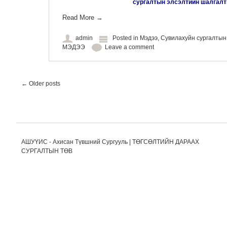
сургалтын элсэлтийн шалгалт
Read More
→
admin
Posted in
Мэдээ
,
Сувилахуйн сургалты
МЭДЭЭ
Leave a comment
Post navigation
←
Older posts
АШУҮИС - Ахисан Түвшний Сургууль | ТӨГСӨЛТИЙН ДАРААХ
СУРГАЛТЫН ТӨВ