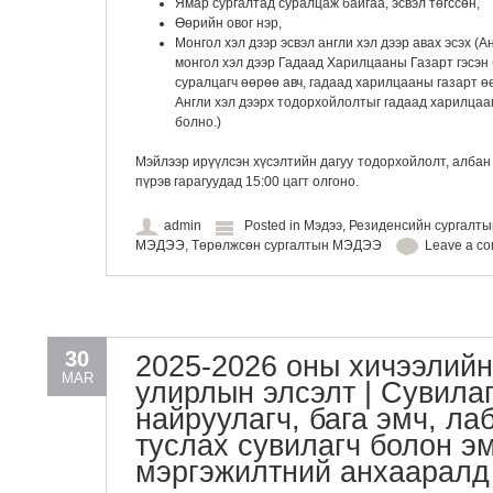
Ямар сургалтад суралцаж байгаа, эсвэл төгссөн,
Өөрийн овог нэр,
Монгол хэл дээр эсвэл англи хэл дээр авах эсэх (А
монгол хэл дээр Гадаад Харилцааны Газарт гэсэн б
суралцагч өөрөө авч, гадаад харилцааны газарт ө
Англи хэл дээрх тодорхойлолтыг гадаад харилцаан
болно.)
Мэйлээр ирүүлсэн хүсэлтийн дагуу тодорхойлолт, албан 
пүрэв гарагуудад 15:00 цагт олгоно.
admin
Posted in
Мэдээ
,
Резиденсийн сургалт
МЭДЭЭ
,
Төрөлжсөн сургалтын МЭДЭЭ
Leave a c
30
2025-2026 оны хичээлий
MAR
улирлын элсэлт | Сувилаг
найруулагч, бага эмч, лаб
туслах сувилагч болон э
мэргэжилтний анхааралд