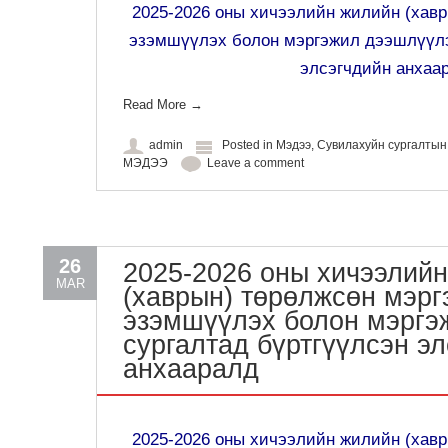
2025-2026 оны хичээлийн жилийн (хав
эзэмшүүлэх болон мэргэжил дээшлүүлэ
элсэгчдийн анхаа
Read More
→
admin
Posted in
Мэдээ
,
Сувилахуйн сургалты
МЭДЭЭ
Leave a comment
26
2025-2026 оны хичээлий
MAR
(хаврын) төрөлжсөн мэр
эзэмшүүлэх болон мэргэ
сургалтад бүртгүүлсэн э
анхааралд
2025-2026 оны хичээлийн жилийн (хав