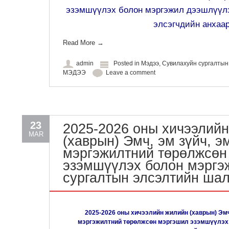
эзэмшүүлэх болон мэргэжил дээшлүүлэ
элсэгчдийн анхаа
Read More
→
admin
Posted in
Мэдээ
,
Сувилахуйн сургалты
МЭДЭЭ
Leave a comment
23
2025-2026 оны хичээлий
MAR
(хаврын) Эмч, эм зүйч, э
мэргэжилтний төрөлжсөн
эзэмшүүлэх болон мэргэ
сургалтын элсэлтийн шал
2025-2026 оны хичээлийн жилийн (хаврын) Эмч
мэргэжилтний төрөлжсөн мэргэшил эзэмшүүлэх