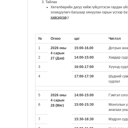
Тайлан
Хөтөлбөрийн дагуу хийж гүйцэтгэсэн гардан үйл
зохицуулагч багшаар хянуулан гарын үсгээр б
хавсаргав
.)
№
Огноо
цаг
Чиглэл
1
2026 оны
15:00-16.00
Дотрын ана
4 сарын
2
14:00-15:00
Хавдар суд
27 (Дав)
3
16:00-17:00
Хүүхэд суд
4
17:00-17:30
Шүдний сув
судлал
5
2026 оны
14:00-15:00
Гэмтэл сого
4 сарын
6
15:00-15:30
Монголын 
28 (Мяг)
анагаах уха
7
15:30-16:30
Мэдрэл суд