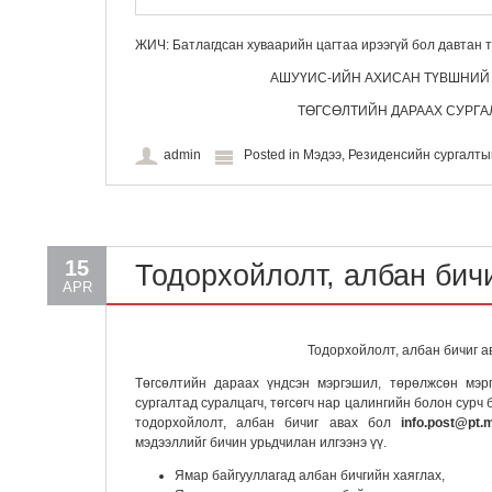
ЖИЧ: Батлагдсан хуваарийн цагтаа ирээгүй бол давтан 
АШУҮИС-ИЙН АХИСАН ТҮВШНИЙ
ТӨГСӨЛТИЙН ДАРААХ СУРГА
admin
Posted in
Мэдээ
,
Резиденсийн сургалт
15
Тодорхойлолт, албан бичи
APR
Тодорхойлолт, албан бичиг а
Төгсөлтийн дараах үндсэн мэргэшил, төрөлжсөн мэр
сургалтад суралцагч, төгсөгч нар цалингийн болон сурч б
тодорхойлолт, албан бичиг авах бол
info.post@pt
мэдээллийг бичин урьдчилан илгээнэ үү.
Ямар байгууллагад албан бичгийн хаяглах,