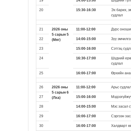
19
14:00-15:00
Шүдний тулг
20
15:30-16:30
Эх барих, э
судлал
21
2026 оны
11:00-12:00
Дүрс оноши
5 сарын 5
22
14:00-15:00
Зүү эмчилгэ
(Мяг)
23
15:00-16:00
Сэтгэц суд
24
16:30-17:00
Шүдний ерө
судлал
25
16:00-17:00
Өрхийн ана
26
2026 оны
11:00-12:00
Арьс судла
5 сарын 6
27
15:00-16:00
Мэдээгүйжү
(Лха)
28
14:00-15:00
Мэс засал 
29
16:00-17:00
Сэргээн зас
30
16:00-17:00
Халдварт ө