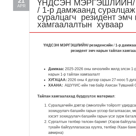
21
ҮНДСЭН МЭРГЭШЛИЙН/ 
APR
/ 1-р дамжаанд суралцаж
суралцагч резидент эмч
хамгаалалтын хуваар
ҮНДСЭН МЭРГЭШЛИЙН/ резиденсийн
/
1-р дамжаа
резидент эмч нарын
тайлан хамга
Д
амжаа:
2025-2026 оны хичээлийн жилд элсэн 1-
нарын 1-р тайлан хамгаалалт
ХУГАЦАА:
2026 оны 4 дүгээр сарын 27-ноос 5 дуг
ХААНА:
АШУҮИС-ийн төв байр Ахисан Түвшний С
Тайлан хамгаалахад бүрдүүлэх материал
:
Суралцагчийн дэвтэр (эмнэлзүйн тойролт удирдсан
зохицуулагч багшийн гарын үсгээр баталгаасан, 
хэсэгт зохицуулагч багшийн гарын үсэг зурж батал
Сургалтын төлбөр төлсөн баримт (Хэрэв байгуула
тухайн байгууллагаасаа хуулга, төлбөр /Хаан бан
авчирна)