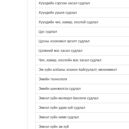
Хүүхдийн сэргээн засал судлал
Хүүхдийн уушги судлал
Хүүхдийн чих, хамар, хоолой судлал
Цус судлал
Цусны зохиомол эргэлт судлал
Цээжний мэс засал судлал
Чих, хамар, хоолойн мэс засал судлал
Эм зүйн албаны зохион байгуулалт, менежмент
Эмийн технологи
Эмийн шинжилгээ судлал
Эмнэл зүйн молекул биологи судлал
Эмнэл зүйн удам зүй судлал
Эмнэл зүйн хими судлал
Эмнэл зүйн эм зүй