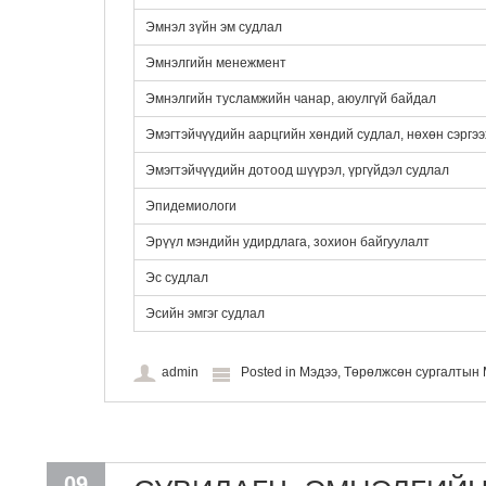
Эмнэл зүйн эм судлал
Эмнэлгийн менежмент
Эмнэлгийн тусламжийн чанар, аюулгүй байдал
Эмэгтэйчүүдийн аарцгийн хөндий судлал, нөхөн сэргээ
Эмэгтэйчүүдийн дотоод шүүрэл, үргүйдэл судлал
Эпидемиологи
Эрүүл мэндийн удирдлага, зохион байгуулалт
Эс судлал
Эсийн эмгэг судлал
admin
Posted in
Мэдээ
,
Төрөлжсөн сургалты
09