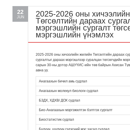
22
2025-2026 оны хичээлий
JUN
Төгсөлтийн дараах сурга
мэргэшлийн сургалт төгс
мэргэшлийн үнэмлэх
2025-2026 оны хичээлийн жилийн Төгсөлтийн дараах с
сургалтыг дараах мэргэшлээр суралцан төгсөгчдийн мэрг
сарын 30-ны дотор АШУҮИС-ийн төв байрын Ахисан Түв
авна уу.
Анагаахын бичил амь судлал
Анагаахын молекул биологи судлал
БЗДХ, ХДХВ/ ДОХ судлал
Био-Анагаахын мэргэжилтэн бэлтгэх сургалт
Биостатистик судлал
Бүдүүн, шулуун гэдэсний мэс засал судлал